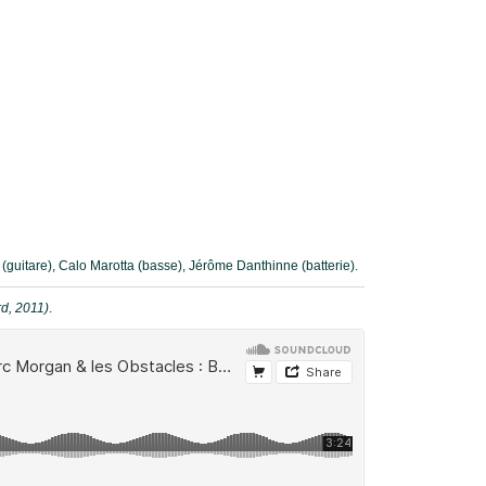
guitare), Calo Marotta (basse), Jérôme Danthinne (batterie).
rd, 2011)
.