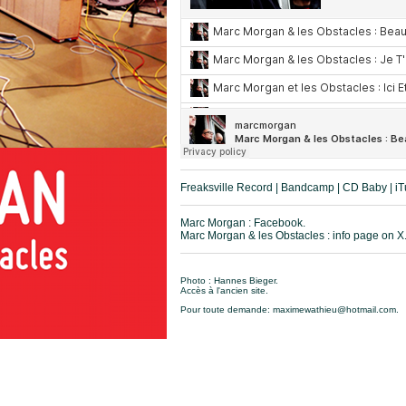
Freaksville Record
|
Bandcamp
|
CD Baby
|
iT
Marc Morgan : Facebook.
Marc Morgan & les Obstacles : info page on X
Photo : Hannes Bieger.
Accès à l'
ancien site.
Pour toute demande:
maximewathieu@hotmail.com
.