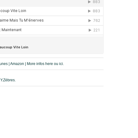
unes
|
Amazon
| More infos
here
ou
ici.
.Y.Zèbres.